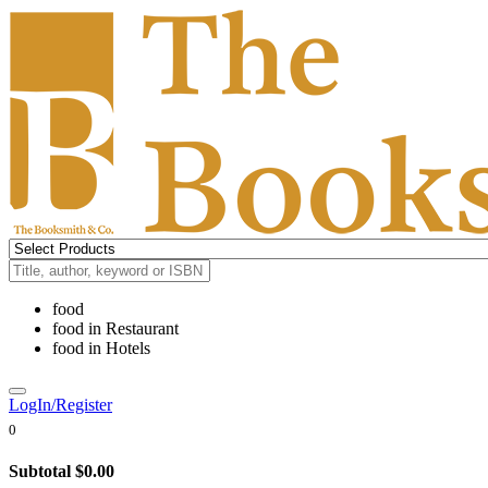
food
food
in
Restaurant
food
in
Hotels
LogIn/Register
0
Subtotal
$0.00