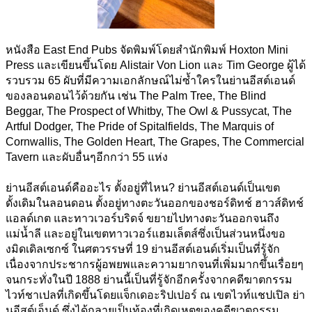
Sales & Marketing
Science
Science Fiction
Society
หนังสือ East End Pubs จัดพิมพ์โดยสำนักพิมพ์ Hoxton Mini 
Sports & Leisure
Press และเขียนขึ้นโดย Alistair Von Lion และ Tim George ผู้ได้
Stationary
Storybooks
รวบรวม 65 ผับที่มีความเอกลักษณ์ไม่ซ้ำใครในย่านอีสต์เอนด์
Sustainability
ของลอนดอนไว้ด้วยกัน เช่น The Palm Tree, The Blind 
Technology & Computing
Beggar, The Prospect of Whitby, The Owl & Pussycat, The 
Travel
Artful Dodger, The Pride of Spitalfields, The Marquis of 
Travel Writing
Typography
Cornwallis, The Golden Heart, The Grapes, The Commercial 
Wildlife
Tavern และผับอื่นๆอีกกว่า 55 แห่ง
World Atlases / World Maps
ย่านอีสต์เอนด์คืออะไร ตั้งอยู่ที่ไหน? ย่านอีสต์เอนด์เป็นเขต
ดั้งเดิมในลอนดอน ตั้งอยู่ทางตะวันออกของชอร์ดิทช์ ฮาวส์ดิทช์ 
แอลด์เกต และทาวเวอร์บริดจ์ ขยายไปทางตะวันออกจนถึง
แม่น้ำลี และอยู่ในเขตทาวเวอร์แฮมเล็ตส์ซึ่งเป็นส่วนหนึ่งขอ
งมิดเดิลเซกซ์ 
ในศตวรรษที่ 19 ย่านอีสต์เอนด์เริ่มเป็นที่รู้จัก
เนื่องจากประชากรผู้อพยพและความยากจนที่เพิ่มมากขึ้นเรื่อยๆ 
จนกระทั่งในปี 1888 ย่านนี้เป็นที่รู้จักอีกครั้งจากคดีฆาตกรรม
ไวท์ชาเปลที่เกิดขึ้นโดยแจ็กเดอะริปเปอร์ ณ เขตไวท์แชปเปิล ย่า
นอีสต์เอ็นด์ ซึ่งได้กลายเป็นท้องที่เกิดเหตุของคดีฆาตกรรม