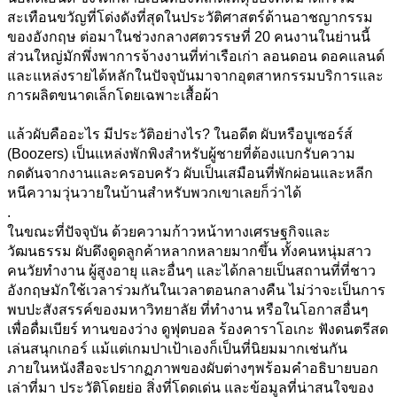
สะเทือนขวัญที่โด่งดังที่สุดในประวัติศาสตร์ด้านอาชญากรรม
ของอังกฤษ 
ต่อมาในช่วงกลางศตวรรษที่ 20 คนงานในย่านนี้
ส่วนใหญ่มักพึ่งพาการจ้างงานที่ท่าเรือเก่า ลอนดอน ดอคแลนด์ 
และแหล่งรายได้หลักในปัจจุบันมาจากอุตสาหกรรมบริการและ
การผลิตขนาดเล็กโดยเฉพาะเสื้อผ้า
แล้วผับคืออะไร มีประวัติอย่างไร? ในอดีต ผับหรือบูเซอร์ส์ 
(Boozers) เป็นแหล่งพักพิงสำหรับผู้ชายที่ต้องแบกรับความ
กดดันจากงานและครอบครัว ผับเป็นเสมือนที่พักผ่อนและหลีก
หนีความวุ่นวายในบ้านสำหรับพวกเขาเลยก็ว่าได้
.
ในขณะที่ปัจจุบัน ด้วยความก้าวหน้าทางเศรษฐกิจและ
วัฒนธรรม ผับดึงดูดลูกค้าหลากหลายมากขึ้น ทั้งคนหนุ่มสาว 
คนวัยทำงาน ผู้สูงอายุ และอื่นๆ และได้กลายเป็นสถานที่ที่ชาว
อังกฤษมักใช้เวลาร่วมกันในเวลาตอนกลางคืน ไม่ว่าจะเป็นการ
พบปะสังสรรค์ของมหาวิทยาลัย ที่ทำงาน หรือในโอกาสอื่นๆ
เพื่อดื่มเบียร์ ทานของว่าง ดูฟุตบอล ร้องคาราโอเกะ ฟังดนตรีสด 
เล่นสนุกเกอร์ แม้แต่เกมปาเป้าเองก็เป็นที่นิยมมากเช่นกัน 
ภายในหนังสือจะปรากฏภาพของผับต่างๆพร้อมคำอธิบายบอก
เล่าที่มา ประวัติโดยย่อ สิ่งที่โดดเด่น และข้อมูลที่น่าสนใจของ