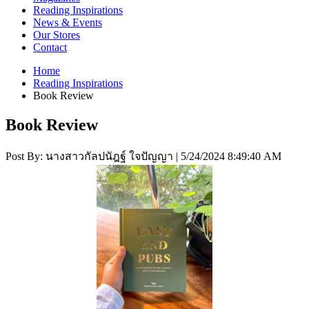
Interior Design
Reading Inspirations
Japanese Stories
News & Events
Jewelry & Watches
Our Stores
Lifestyle
Contact
Literary
Literary Essays
Home
Literature
Reading Inspirations
Magazines
Book Review
management
Mathematics
Book Review
media
Myth & Legend Told As Fiction
Natural History Books
Post By:
นางสาวกัลปนัฎฐ์ ใจปัญญา
|
5/24/2024 8:49:40 AM
Non Fiction
Non Fiction Classic
Penguin Classics
Personal Development
Photography
Picture Books
Plants in Biological Sciences
Poetry
Pop Culture Art
Product Design
Psychology
Reference