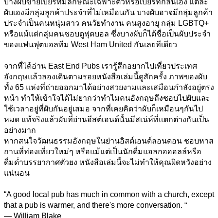
บางผับขายเบียร์ที่มีลักษณะเฉพาะตัวหรือเบียร์ที่กลั่นเอง แต่ละ
ผับเองมีกลุ่มลูกค้าประจำที่ไม่เหมือนกัน บางผับอาจมีกลุ่มลูกค้า
ประจำเป็นคนหนุ่มสาว คนวัยทำงาน คนสูงอายุ กลุ่ม LGBTQ+ 
หรือแม้แต่กลุ่มคนชอบดูฟุตบอล ซึ่งบางผับก็ได้ชื่อเป็นผับประจำ
ของแฟนฟุตบอลทีม West Ham United กันเลยทีเดียว
จากที่ได้อ่าน East End Pubs เรารู้สึกอยากไปเที่ยวประเทศ
อังกฤษแล้วลองเดินตามรอยหนังสือเล่มนี้ดูสักครั้ง ภาพของผับ
ทั้ง 65 แห่งที่ถ่ายออกมาได้อย่างสวยงามและเสมือนกำลังอยู่ตรง
หน้า ทำให้เข้าใจได้ไม่ยากว่าทำไมคนอังกฤษถึงชอบไปผับและ
ใช้เวลาอยู่ที่ผับกันอยู่เสมอ จากที่เคยคิดว่าผับก็เหมือนๆกันไป
หมด แท้จริงแล้วผับที่ย่านอีสต์เอนด์นั้นมีสเน่ห์ที่แตกต่างกันเป็น
อย่างมาก 
หากสนใจวัฒนธรรมอังกฤษในย่านอิสต์เอนด์ลอนดอน ชอบหาส
ถานที่ท่องเที่ยวใหม่ๆ หรือแม้แต่เป็นนักดื่มแอลกอฮอลล์หรือ
ดื่มด่ำบรรยากาศตัวยง หนังสือเล่มนี้จะไม่ทำให้คุณผิดหวังอย่าง
แน่นอน
“A good local pub has much in common with a church, except 
that a pub is warmer, and there's more conversation. “
— William Blake