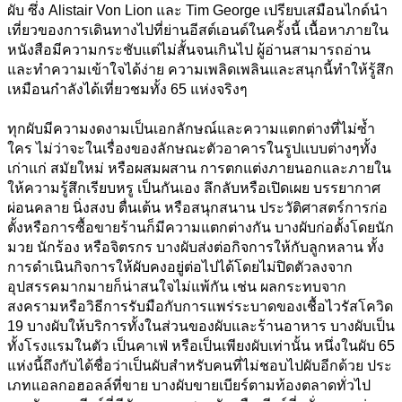
ผับ ซึ่ง Alistair Von Lion และ Tim George เปรียบเสมือนไกด์นำ
เที่ยวของการเดินทางไปที่ย่านอีสต์เอนด์ในครั้งนี้ 
เนื้อหาภายใน
หนังสือมีความกระชับแต่ไม่สั้นจนเกินไป ผู้อ่านสามารถอ่าน
และทำความเข้าใจได้ง่าย ความเพลิดเพลินและสนุกนี้ทำให้รู้สึก
เหมือนกำลังได้เที่ยวชมทั้ง 65 แห่งจริงๆ
ทุกผับมีความงดงามเป็นเอกลักษณ์และความแตกต่างที่ไม่ซ้ำ
ใคร ไม่ว่าจะในเรื่องของลักษณะตัวอาคารในรูปแบบต่างๆทั้ง
เก่าแก่ สมัยใหม่ หรือผสมผสาน การตกแต่งภายนอกและภายใน
ให้ความรู้สึกเรียบหรู เป็นกันเอง ลึกลับหรือเปิดเผย บรรยากาศ
ผ่อนคลาย นิ่งสงบ ตื่นเต้น หรือสนุกสนาน 
ประวัติศาสตร์การก่อ
ตั้งหรือการซื้อขายร้านก็มีความแตกต่างกัน บางผับก่อตั้งโดยนัก
มวย นักร้อง หรือจิตรกร บางผับส่งต่อกิจการให้กับลูกหลาน ทั้ง
การดำเนินกิจการให้ผับคงอยู่ต่อไปได้โดยไม่ปิดตัวลงจาก
อุปสรรคมากมายก็น่าสนใจไม่แพ้กัน เช่น ผลกระทบจาก
สงครามหรือวิธีการรับมือกับการแพร่ระบาดของเชื้อไวรัสโควิด 
19 
บางผับให้บริการทั้งในส่วนของผับและร้านอาหาร บางผับเป็น
ทั้งโรงแรมในตัว เป็นคาเฟ่ หรือเป็นเพียงผับเท่านั้น หนึ่งในผับ 65 
แห่งนี้ถึงกับได้ชื่อว่าเป็นผับสำหรับคนที่ไม่ชอบไปผับอีกด้วย 
ประ
เภทแอลกอฮอลล์ที่ขาย บางผับขายเบียร์ตามท้องตลาดทั่วไป 