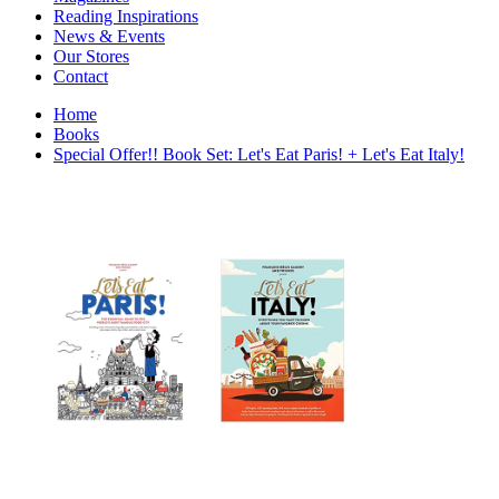
Interior Design
Reading Inspirations
Japanese Stories
News & Events
Jewelry & Watches
Our Stores
Lifestyle
Contact
Literary
Literary Essays
Home
Literature
Books
Magazines
Special Offer!! Book Set: Let's Eat Paris! + Let's Eat Italy!
management
Mathematics
media
Myth & Legend Told As Fiction
Natural History Books
Non Fiction
Non Fiction Classic
Penguin Classics
Personal Development
Photography
Picture Books
Plants in Biological Sciences
Poetry
Pop Culture Art
Product Design
Psychology
Reference