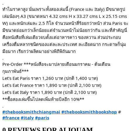
.
ทำไมราคาสูง นั่นเพราะทั้งสองเล่มนี้ (France และ Italy) มีขนาดรูป
เล่มน้องๆ A3 (ขนาดหนา 4.32 cms H x 33.27 cms L x 25.15 cms
W) และหนักเล่มละ 2.5 กิโล จำนวนหน้าสี่ร้อยกว่าหน้า ส่วน Paris จะ
มีขนาดย่อมกว่าเล็กน้อยแต่จำนวนหน้าไม่น้อยกว่ากัน และที่สำคัญนี่
คือหนังสือที่เล่มเดียวจบตั้งแต่อาหารคาว ของหวาน ส่วนประกอบ
เครื่องดื่มหลากชนิดของแต่ละละประเทศ ละเอียดมาก กระดาษก็นุ่ม
มือมาก เรียกว่าผลิตมาอย่างพิถีพิถันมาก
.
Pre-Order ***หนังสือจะมาปลายเดือนมกราคม - ต้นเดือน
กุมภาพันธ์***
Let's Eat Paris ราคา 1,260 บาท (ปกติ 1,400 บาท)
Let's Eat France ราคา 1,890 บาท (ปกติ 2,100 บาท)
Let's Eat Italy ราคา 1,890 บาท (ปกติ 2,100 บาท)
**ซื้อสองเล่มขึ้นไปลดเพิ่มท้ายบิลอีก 10%**
.
#thebooksmithchiangmai
#thebooksmithbookshop
#
#france
#italy
#paris
0 REVIEWS FOR ALIQUAM