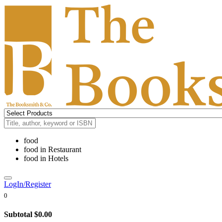
food
food
in
Restaurant
food
in
Hotels
LogIn/Register
0
Subtotal
$0.00