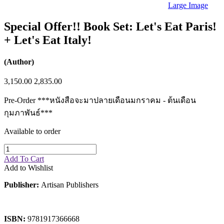
Sales & Marketing
Large Image
Science
Science Fiction
Special Offer!! Book Set: Let's Eat Paris!
Society
+ Let's Eat Italy!
Sports & Leisure
Stationary
Storybooks
(Author)
Sustainability
Technology & Computing
3,150.00
2,835.00
Travel
Travel Writing
Pre-Order ***หนังสือจะมาปลายเดือนมกราคม - ต้นเดือน
Typography
Wildlife
กุมภาพันธ์***
World Atlases / World Maps
Available to order
Add To Cart
Add to Wishlist
Publisher:
Artisan Publishers
ISBN:
9781917366668