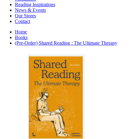
Interior Design
Reading Inspirations
Japanese Stories
News & Events
Jewelry & Watches
Our Stores
Lifestyle
Contact
Literary
Literary Essays
Home
Literature
Books
Magazines
(Pre-Order) Shared Reading : The Ultimate Therapy
management
Mathematics
media
Myth & Legend Told As Fiction
Natural History Books
Non Fiction
Non Fiction Classic
Penguin Classics
Personal Development
Photography
Picture Books
Plants in Biological Sciences
Poetry
Pop Culture Art
Product Design
Psychology
Reference