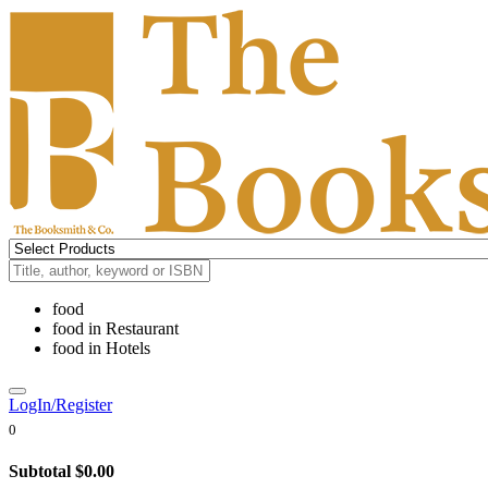
food
food
in
Restaurant
food
in
Hotels
LogIn/Register
0
Subtotal
$0.00