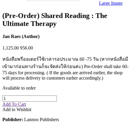
Sales & Marketing
Large Image
Science
Science Fiction
(Pre-Order) Shared Reading : The
Society
Ultimate Therapy
Sports & Leisure
Stationary
Storybooks
Jan Raes (Author)
Sustainability
Technology & Computing
1,125.00
956.00
Travel
Travel Writing
หนังสือพรีออเดอร์ใช้เวลารอประมาณ 60 -75 วัน (หากหนังสือมี
Typography
Wildlife
เข้ามาก่อนทางร้านก็จะจัดส่งให้ก่อนค่ะ) Pre-Order shall take 60-
World Atlases / World Maps
75 days for processing. ( If the goods are arrived earlier, the shop
will process delivery to customers earlier accordingly.)
Available to order
Add To Cart
Add to Wishlist
Publisher:
Lannoo Publishers